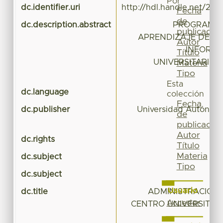
Por
dc.identifier.uri
http://hdl.handle.net/20.
Fecha
de
dc.description.abstract
PROGRAMA 
publicación
APRENDIZAJE DE A
Autor
INFORMÁ
Título
UNIVERSITARIO 
Materia
Tipo
Esta
dc.language
colección
Fecha
dc.publisher
Universidad Autónom
de
publicación
Autor
dc.rights
Título
Materia
dc.subject
Tipo
dc.subject
Usuario
dc.title
ADMINISTRACIÓN 
Acceder
CENTRO UNIVERSITAR