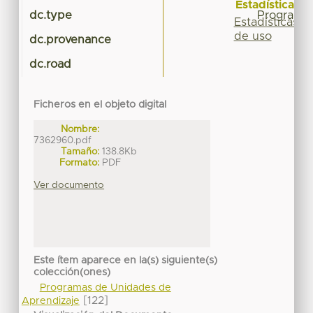
Estadísticas
dc.type
Programa 
Estadísticas
de uso
dc.provenance
dc.road
Ficheros en el objeto digital
Nombre:
7362960.pdf
Tamaño:
138.8Kb
Formato:
PDF
Ver documento
Este ítem aparece en la(s) siguiente(s)
colección(ones)
Programas de Unidades de
[122]
Aprendizaje