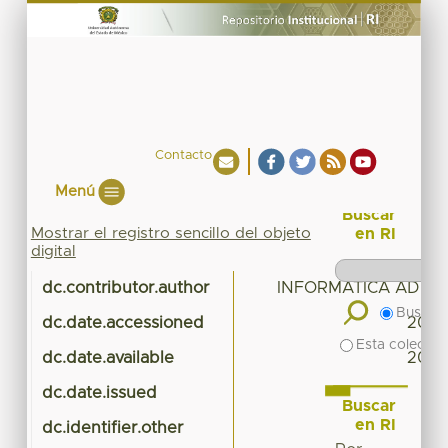
Contacto
Menú
Buscar
Mostrar el registro sencillo del objeto
en RI
digital
dc.contributor.author
INFORMATICA ADMIN
Buscar 
dc.date.accessioned
2015-
Esta colecció
dc.date.available
2015-
dc.date.issued
Buscar
en RI
dc.identifier.other