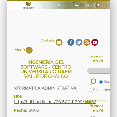
Contacto
Menú
Buscar
en RI
INGENIERÍA DEL
SOFTWARE - CENTRO
UNIVERSITARIO UAEM
VALLE DE CHALCO
Buscar 
INFORMATICA ADMINISTRATIVA
Esta colecció
URI:
http://hdl.handle.net/20.500.11799/16063
Buscar
Fecha:
2003
en RI