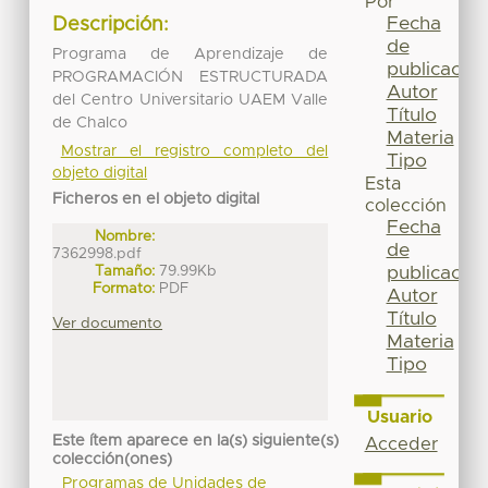
Por
Fecha
Descripción:
de
Programa de Aprendizaje de
publicación
PROGRAMACIÓN ESTRUCTURADA
Autor
del Centro Universitario UAEM Valle
Título
de Chalco
Materia
Mostrar el registro completo del
Tipo
objeto digital
Esta
Ficheros en el objeto digital
colección
Fecha
Nombre:
de
7362998.pdf
Tamaño:
79.99Kb
publicación
Formato:
PDF
Autor
Título
Ver documento
Materia
Tipo
Usuario
Este ítem aparece en la(s) siguiente(s)
Acceder
colección(ones)
Programas de Unidades de