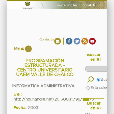
Contacto
Menú
Buscar
en RI
PROGRAMACIÓN
ESTRUCTURADA -
CENTRO UNIVERSITARIO
UAEM VALLE DE CHALCO
Buscar 
INFORMATICA ADMINISTRATIVA
Esta colecció
URI:
http://hdl.handle.net/20.500.11799/16075
Buscar
Fecha:
2003
en RI