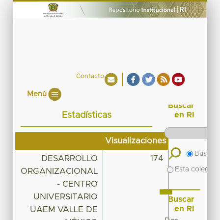
Contacto
Menú
Buscar
Estadísticas
en RI
Visualizaciones
Buscar 
DESARROLLO
174
Esta colecció
ORGANIZACIONAL
- CENTRO
UNIVERSITARIO
Buscar
en RI
UAEM VALLE DE