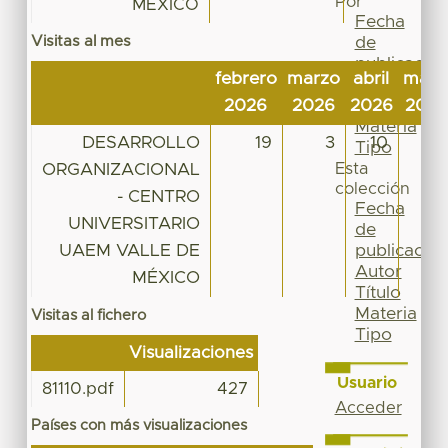
Por
MÉXICO
Fecha
Visitas al mes
de
publicación
febrero
marzo
abril
may
Autor
2026
2026
2026
2026
Título
Materia
DESARROLLO
19
3
10
11
Tipo
ORGANIZACIONAL
Esta
colección
- CENTRO
Fecha
UNIVERSITARIO
de
UAEM VALLE DE
publicación
Autor
MÉXICO
Título
Materia
Visitas al fichero
Tipo
Visualizaciones
Usuario
81110.pdf
427
Acceder
Países con más visualizaciones