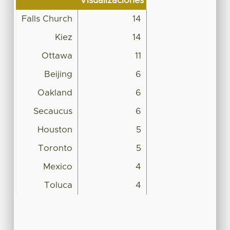
Visualizaciones
Falls Church
14
Kiez
14
Ottawa
11
Beijing
6
Oakland
6
Secaucus
6
Houston
5
Toronto
5
Mexico
4
Toluca
4