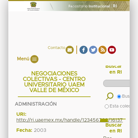
Contacto
Menú
Buscar
en RI
NEGOCIACIONES
COLECTIVAS - CENTRO
UNIVERSITARIO UAEM
VALLE DE MÉXICO
Buscar 
ADMINISTRACIÓN
Esta colecció
URI:
http://ri.uaemex.mx/handle/123456789/16137
Buscar
Fecha:
2003
en RI