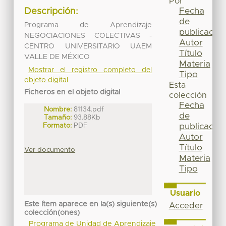
Por
Fecha
Descripción:
de
Programa de Aprendizaje
publicación
NEGOCIACIONES COLECTIVAS -
Autor
CENTRO UNIVERSITARIO UAEM
Título
VALLE DE MÉXICO
Materia
Mostrar el registro completo del
Tipo
objeto digital
Esta
Ficheros en el objeto digital
colección
Fecha
Nombre:
81134.pdf
de
Tamaño:
93.88Kb
Formato:
PDF
publicación
Autor
Título
Ver documento
Materia
Tipo
Usuario
Este ítem aparece en la(s) siguiente(s)
Acceder
colección(ones)
Programa de Unidad de Aprendizaje