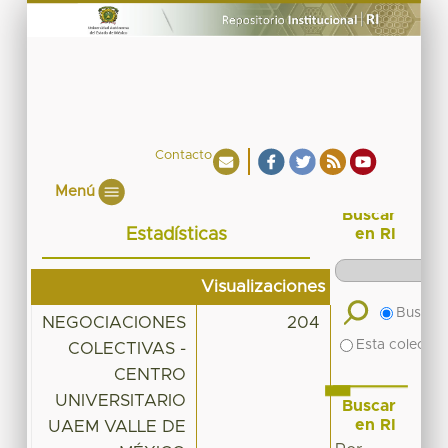
Contacto
Menú
Buscar
Estadísticas
en RI
Visualizaciones
Buscar 
NEGOCIACIONES
204
Esta colecció
COLECTIVAS -
CENTRO
UNIVERSITARIO
Buscar
en RI
UAEM VALLE DE