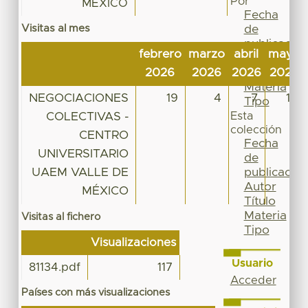
Por
MÉXICO
Fecha
Visitas al mes
de
publicación
febrero
marzo
abril
mayo
Autor
2026
2026
2026
2026
Título
Materia
NEGOCIACIONES
19
4
7
13
Tipo
COLECTIVAS -
Esta
colección
CENTRO
Fecha
UNIVERSITARIO
de
UAEM VALLE DE
publicación
Autor
MÉXICO
Título
Materia
Visitas al fichero
Tipo
Visualizaciones
Usuario
81134.pdf
117
Acceder
Países con más visualizaciones