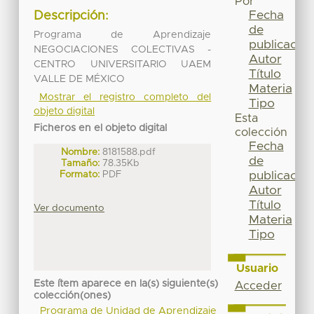
Por
Fecha
Descripción:
de
Programa de Aprendizaje
publicación
NEGOCIACIONES COLECTIVAS -
Autor
CENTRO UNIVERSITARIO UAEM
Título
VALLE DE MÉXICO
Materia
Mostrar el registro completo del
Tipo
objeto digital
Esta
Ficheros en el objeto digital
colección
Fecha
Nombre:
8181588.pdf
de
Tamaño:
78.35Kb
Formato:
PDF
publicación
Autor
Título
Ver documento
Materia
Tipo
Usuario
Este ítem aparece en la(s) siguiente(s)
Acceder
colección(ones)
Programa de Unidad de Aprendizaje