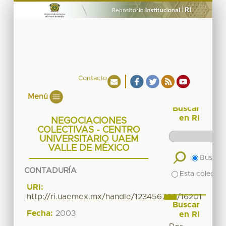
Contacto
Menú
Buscar
en RI
NEGOCIACIONES
COLECTIVAS - CENTRO
UNIVERSITARIO UAEM
VALLE DE MÉXICO
Buscar 
CONTADURÍA
Esta colecció
URI:
http://ri.uaemex.mx/handle/123456789/16201
Buscar
Fecha:
2003
en RI