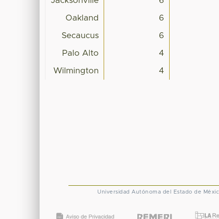
Jacksonville
6
Oakland
6
Secaucus
6
Palo Alto
4
Wilmington
4
Universidad Autónoma del Estado de Méxi