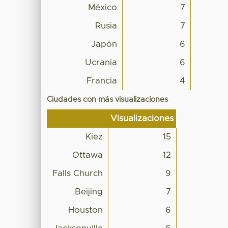
México
7
Rusia
7
Japón
6
Ucrania
6
Francia
4
Ciudades con más visualizaciones
Visualizaciones
Kiez
15
Ottawa
12
Falls Church
9
Beijing
7
Houston
6