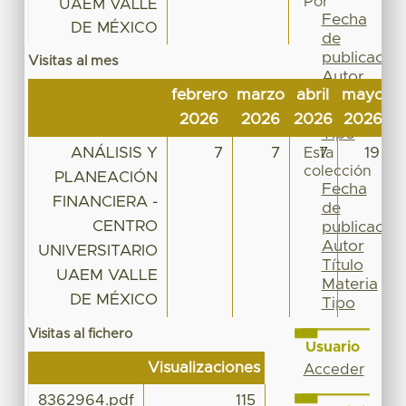
Por
UAEM VALLE
Fecha
DE MÉXICO
de
publicación
Visitas al mes
Autor
febrero
marzo
abril
mayo
j
Título
Materia
2026
2026
2026
2026
2
Tipo
ANÁLISIS Y
7
7
7
19
Esta
colección
PLANEACIÓN
Fecha
FINANCIERA -
de
CENTRO
publicación
Autor
UNIVERSITARIO
Título
UAEM VALLE
Materia
DE MÉXICO
Tipo
Visitas al fichero
Usuario
Visualizaciones
Acceder
8362964.pdf
115