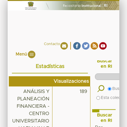
Contacto
Menú
Buscar
Estadísticas
en RI
Visualizaciones
Buscar 
ANÁLISIS Y
189
Esta colecció
PLANEACIÓN
FINANCIERA -
CENTRO
Buscar
en RI
UNIVERSITARIO