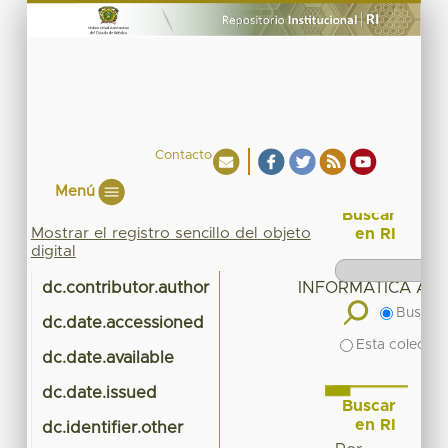
Contacto
Menú
Buscar
Mostrar el registro sencillo del objeto
en RI
digital
dc.contributor.author
INFORMATICA ADM
Buscar 
dc.date.accessioned
20
Esta colecció
dc.date.available
20
dc.date.issued
Buscar
en RI
dc.identifier.other