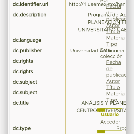
Por
dc.identifier.uri
http://ri.uaemex.mx/handl
Fecha
de
dc.description
Programa de Apren
publicación
PLANEACIÓN FINA
Autor
UNIVERSITARIO UAEM 
Título
Materia
dc.language
Tipo
Esta
dc.publisher
Universidad Autónoma del
colección
dc.rights
Fecha
de
dc.rights
publicación
Autor
dc.subject
Título
dc.subject
Materia
Tipo
dc.title
ANÁLISIS Y PLANEAC
CENTRO UNIVERSITARI
Usuario
Acceder
dc.type
Progra