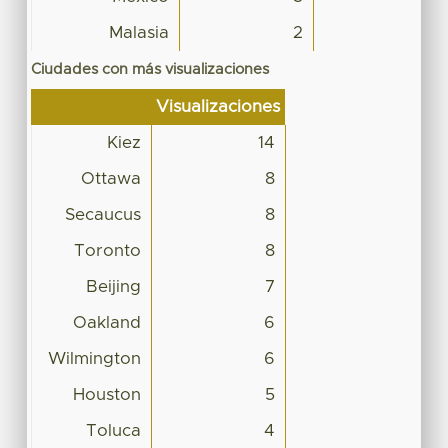
Malasia
2
Ciudades con más visualizaciones
Visualizaciones
Kiez
14
Ottawa
8
Secaucus
8
Toronto
8
Beijing
7
Oakland
6
Wilmington
6
Houston
5
Toluca
4