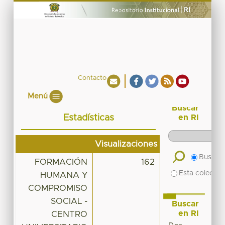
Contacto
Menú
Buscar
Estadísticas
en RI
Visualizaciones
Buscar 
FORMACIÓN
162
Esta colecció
HUMANA Y
COMPROMISO
SOCIAL -
Buscar
en RI
CENTRO