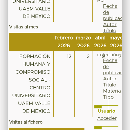
Por
UNIVERSITARIO
Fecha
UAEM VALLE
de
DE MÉXICO
publicación
Autor
Visitas al mes
Título
Materia
febrero
marzo
abril
mayo
j
Tipo
2026
2026
2026
2026
2
Esta
colección
FORMACIÓN
12
2
9
17
Fecha
HUMANA Y
de
COMPROMISO
publicación
Autor
SOCIAL -
Título
CENTRO
Materia
UNIVERSITARIO
Tipo
UAEM VALLE
DE MÉXICO
Usuario
Acceder
Visitas al fichero