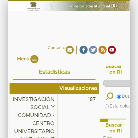
Contacto
Menú
Buscar
Estadísticas
en RI
Visualizaciones
Buscar 
INVESTIGACIÓN
187
Esta colecció
SOCIAL Y
COMUNIDAD -
CENTRO
Buscar
en RI
UNIVERSITARIO