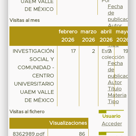
Por
UAEM VALLE
Fecha
DE MÉXICO
de
publicación
Visitas al mes
Autor
febrero
marzo
abril
mayo
j
Título
Materia
2026
2026
2026
2026
Tipo
INVESTIGACIÓN
17
2
7
19
Esta
colección
SOCIAL Y
Fecha
COMUNIDAD -
de
CENTRO
publicación
Autor
UNIVERSITARIO
Título
UAEM VALLE
Materia
DE MÉXICO
Tipo
Visitas al fichero
Usuario
Visualizaciones
Acceder
8362989.pdf
86