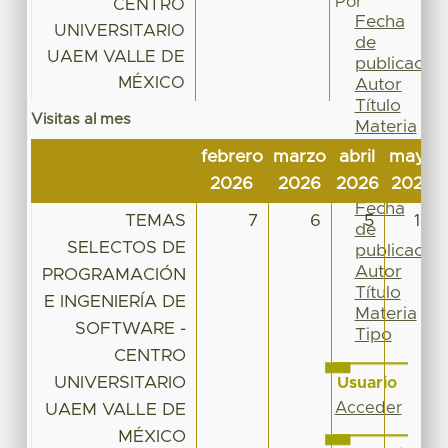
Por
CENTRO
Fecha
UNIVERSITARIO
de
UAEM VALLE DE
publicación
MÉXICO
Autor
Título
Visitas al mes
Materia
Tipo
febrero
marzo
abril
mayo
Esta
2026
2026
2026
2026
colección
Fecha
TEMAS
7
6
5
14
de
SELECTOS DE
publicación
Autor
PROGRAMACIÓN
Título
E INGENIERÍA DE
Materia
SOFTWARE -
Tipo
CENTRO
UNIVERSITARIO
Usuario
Acceder
UAEM VALLE DE
MÉXICO