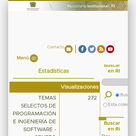
Contacto
Menú
Buscar
Estadísticas
en RI
Visualizaciones
Buscar 
TEMAS
272
Esta colecció
SELECTOS DE
PROGRAMACIÓN
E INGENIERÍA DE
Buscar
en RI
SOFTWARE -