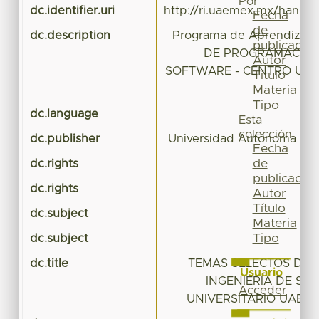
Por
dc.identifier.uri
http://ri.uaemex.mx/handl
Fecha
de
dc.description
Programa de Aprendizaj
publicación
DE PROGRAMACIÓN 
Autor
SOFTWARE - CENTRO UNI
Título
Materia
Tipo
dc.language
Esta
colección
dc.publisher
Universidad Autónoma del
Fecha
de
dc.rights
publicación
dc.rights
Autor
Título
dc.subject
Materia
Tipo
dc.subject
dc.title
TEMAS SELECTOS DE
Usuario
INGENIERÍA DE SO
Acceder
UNIVERSITARIO UAEM 