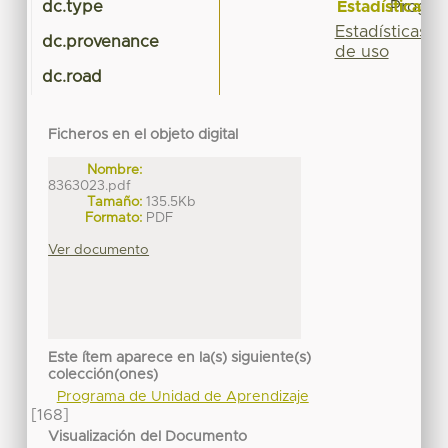
Estadísticas
dc.type
Progra
Estadísticas
dc.provenance
de uso
dc.road
Ficheros en el objeto digital
Nombre:
8363023.pdf
Tamaño:
135.5Kb
Formato:
PDF
Ver documento
Este ítem aparece en la(s) siguiente(s)
colección(ones)
Programa de Unidad de Aprendizaje
[168]
Visualización del Documento