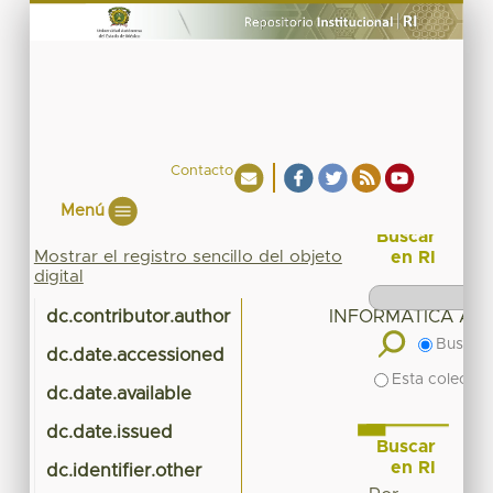
Contacto
Menú
Buscar
Mostrar el registro sencillo del objeto
en RI
digital
dc.contributor.author
INFORMATICA ADM
Buscar 
dc.date.accessioned
20
Esta colecció
dc.date.available
20
dc.date.issued
Buscar
en RI
dc.identifier.other