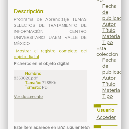
Por
Fecha
Descripción:
de
publicación
Programa de Aprendizaje TEMAS
Autor
SELECTOS DE TRATAMIENTO DE
Título
INFORMACIÓN - CENTRO
Materia
UNIVERSITARIO UAEM VALLE DE
Tipo
MÉXICO
Esta
Mostrar el registro completo del
colección
objeto digital
Fecha
Ficheros en el objeto digital
de
publicación
Nombre:
Autor
8363026.pdf
Tamaño:
71.85Kb
Título
Formato:
PDF
Materia
Tipo
Ver documento
Usuario
Acceder
Este ítem aparece en la(s) siguiente(s)