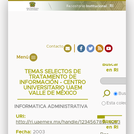
Contacto
Menú
Buscar
en RI
TEMAS SELECTOS DE
TRATAMIENTO DE
INFORMACIÓN - CENTRO
UNIVERSITARIO UAEM
VALLE DE MÉXICO
Buscar 
Esta colecció
INFORMATICA ADMINISTRATIVA
URI:
Buscar
http://ri.uaemex.mx/handle/123456789/16293
en RI
Fecha:
2003