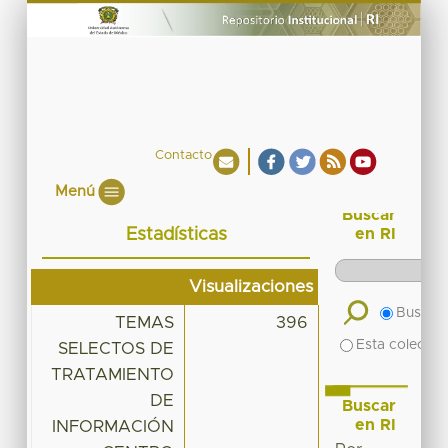
Contacto
Menú
Buscar
Estadísticas
en RI
Visualizaciones
Buscar 
TEMAS
396
Esta colecció
SELECTOS DE
TRATAMIENTO
DE
Buscar
en RI
INFORMACIÓN