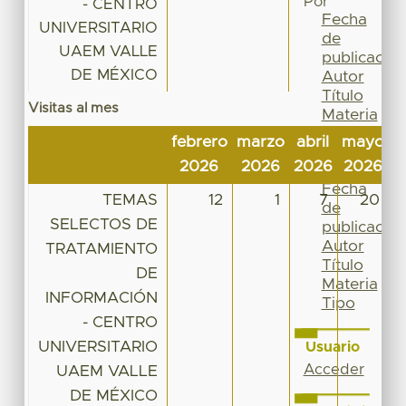
Por
- CENTRO
Fecha
UNIVERSITARIO
de
UAEM VALLE
publicación
DE MÉXICO
Autor
Título
Visitas al mes
Materia
Tipo
febrero
marzo
abril
mayo
j
Esta
2026
2026
2026
2026
2
colección
Fecha
TEMAS
12
1
7
20
de
SELECTOS DE
publicación
Autor
TRATAMIENTO
Título
DE
Materia
INFORMACIÓN
Tipo
- CENTRO
UNIVERSITARIO
Usuario
Acceder
UAEM VALLE
DE MÉXICO