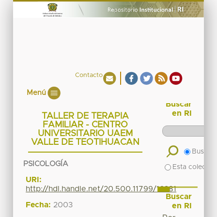
Contacto
Menú
Buscar
en RI
TALLER DE TERAPIA
FAMILIAR - CENTRO
UNIVERSITARIO UAEM
VALLE DE TEOTIHUACAN
Buscar 
PSICOLOGÍA
Esta colecció
URI:
http://hdl.handle.net/20.500.11799/16381
Buscar
Fecha:
2003
en RI