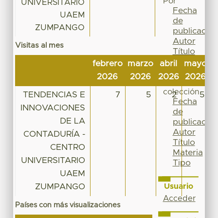
Por
UNIVERSITARIO
Fecha
UAEM
de
ZUMPANGO
publicación
Autor
Visitas al mes
Título
Materia
febrero
marzo
abril
mayo
j
Tipo
2026
2026
2026
2026
2
Esta
colección
TENDENCIAS E
7
5
2
5
Fecha
INNOVACIONES
de
DE LA
publicación
Autor
CONTADURÍA -
Título
CENTRO
Materia
UNIVERSITARIO
Tipo
UAEM
ZUMPANGO
Usuario
Acceder
Países con más visualizaciones