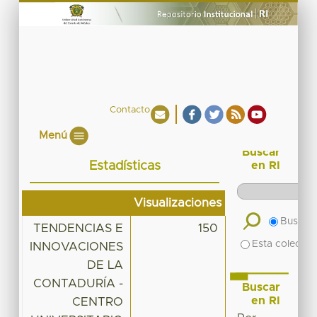
Contacto
Menú
Buscar
Estadísticas
en RI
Visualizaciones
Buscar 
TENDENCIAS E
150
Esta colecció
INNOVACIONES
DE LA
CONTADURÍA -
Buscar
en RI
CENTRO