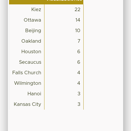
Kiez
22
Ottawa
14
Beijing
10
Oakland
7
Houston
6
Secaucus
6
Falls Church
4
Wilmington
4
Hanoi
3
Kansas City
3