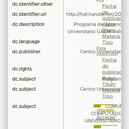
Por
dc.identifier.other
Fecha
de
dc.identifier.uri
http://hdl.handle.net/20.5
publicación
Autor
dc.description
Programa de Aprendizaj
Título
Universitario UAEM Valle 
Materia
dc.language
Tipo
Esta
dc.publisher
Centro Universitario
colección
Fecha
de
dc.rights
publicación
Autor
dc.subject
Programa d
Título
dc.subject
Centro Universitario
Materia
Tipo
dc.subject
COMUNIC
Usuario
COMPUTADORAS
Acceder
UNIVERSITARIO U
T