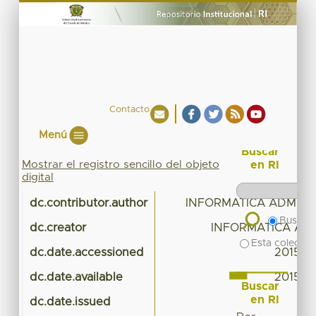
Contacto
Menú
Buscar
Mostrar el registro sencillo del objeto
en RI
digital
dc.contributor.author
INFORMATICA ADMINI
Buscar 
dc.creator
INFORMATICA ADM
Esta colecció
dc.date.accessioned
2015-01
dc.date.available
2015-01
Buscar
en RI
dc.date.issued