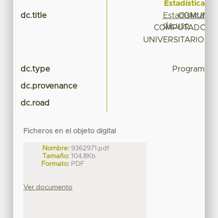
Estadísticas
Estadísticas
dc.title
COMUNIC
de uso
COMPUTADORAS
UNIVERSITARIO U
T
dc.type
Programa d
dc.provenance
dc.road
Ficheros en el objeto digital
Nombre:
9362971.pdf
Tamaño:
104.8Kb
Formato:
PDF
Ver documento