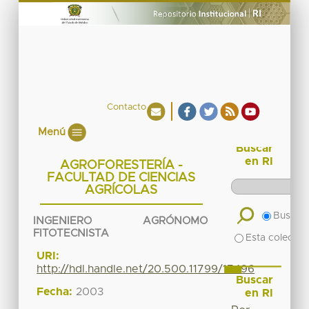
Contacto
Menú
Buscar
en RI
AGROFORESTERÍA -
FACULTAD DE CIENCIAS
AGRÍCOLAS
Buscar 
INGENIERO AGRÓNOMO
FITOTECNISTA
Esta colecció
URI:
http://hdl.handle.net/20.500.11799/17496
Buscar
Fecha:
2003
en RI