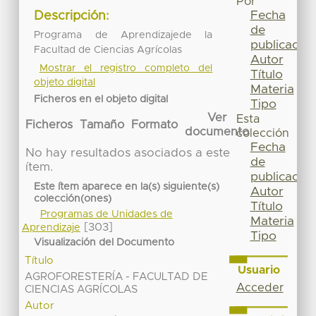
Por
Fecha
Descripción:
de
Programa de Aprendizajede la
publicación
Facultad de Ciencias Agrícolas
Autor
Mostrar el registro completo del
Título
objeto digital
Materia
Ficheros en el objeto digital
Tipo
Ver
Esta
Ficheros
Tamaño
Formato
documento
colección
Fecha
No hay resultados asociados a este
de
ítem.
publicación
Este ítem aparece en la(s) siguiente(s)
Autor
colección(ones)
Título
Programas de Unidades de
Materia
[303]
Aprendizaje
Tipo
Visualización del Documento
Título
Usuario
AGROFORESTERÍA - FACULTAD DE
Acceder
CIENCIAS AGRÍCOLAS
Autor