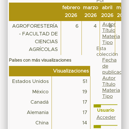
Por
Fecha
febrero
marzo
abril
may
de
2026
2026
2026
202
publicación
Autor
AGROFORESTERÍA
6
4
8
20
Título
- FACULTAD DE
Materia
CIENCIAS
Tipo
Esta
AGRÍCOLAS
colección
Fecha
Países con más visualizaciones
de
Visualizaciones
publicación
Autor
Estados Unidos
51
Título
Materia
México
19
Tipo
Canadá
17
Usuario
Alemania
17
Acceder
China
14