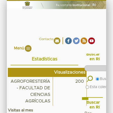
Contacto
Menú
Buscar
Estadísticas
en RI
Visualizaciones
Buscar 
AGROFORESTERÍA
200
Esta colecció
- FACULTAD DE
CIENCIAS
AGRÍCOLAS
Buscar
en RI
Visitas al mes