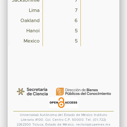
Jacksonville
7
Lima
7
Oakland
6
Hanoi
5
Mexico
5
Universidad Autónoma del Estado de México
Instituto
Literario #100. Col. Centro
C.P. 50000. Tel. (01-722)
2262300
Toluca, Estado de México.
rectoria@uaemex.mx