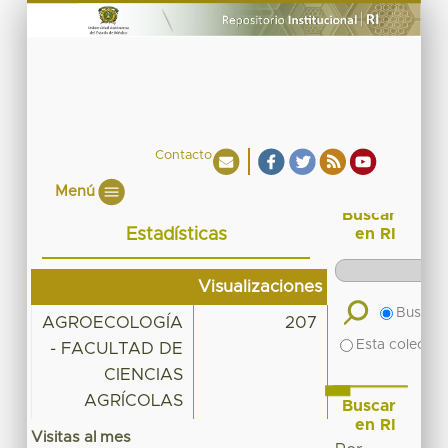
Contacto
Menú
Buscar
Estadísticas
en RI
Visualizaciones
Buscar 
AGROECOLOGÍA
207
Esta colecció
- FACULTAD DE
CIENCIAS
AGRÍCOLAS
Buscar
en RI
Visitas al mes