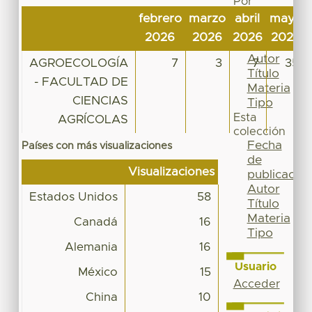
Por
Fecha
febrero
marzo
abril
mayo
de
2026
2026
2026
2026
publicación
Autor
AGROECOLOGÍA
7
3
7
35
Título
- FACULTAD DE
Materia
CIENCIAS
Tipo
Esta
AGRÍCOLAS
colección
Fecha
Países con más visualizaciones
de
Visualizaciones
publicación
Autor
Estados Unidos
58
Título
Materia
Canadá
16
Tipo
Alemania
16
Usuario
México
15
Acceder
China
10