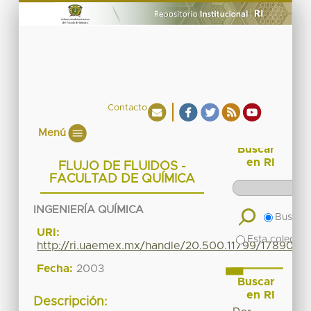
Contacto
Menú
Buscar
en RI
FLUJO DE FLUIDOS -
FACULTAD DE QUÍMICA
INGENIERÍA QUÍMICA
Buscar 
URI:
Esta colecció
http://ri.uaemex.mx/handle/20.500.11799/17890
Fecha:
2003
Buscar
en RI
Descripción: