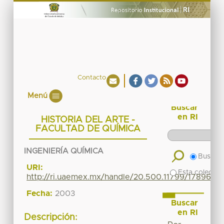
Contacto
Menú
Buscar
en RI
HISTORIA DEL ARTE -
FACULTAD DE QUÍMICA
INGENIERÍA QUÍMICA
Buscar 
URI:
Esta colecció
http://ri.uaemex.mx/handle/20.500.11799/17896
Fecha:
2003
Buscar
en RI
Descripción: