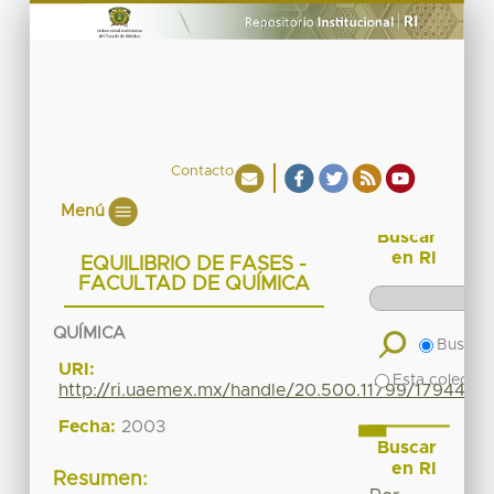
Contacto
Menú
Buscar
en RI
EQUILIBRIO DE FASES -
FACULTAD DE QUÍMICA
QUÍMICA
Buscar 
URI:
Esta colecció
http://ri.uaemex.mx/handle/20.500.11799/17944
Fecha:
2003
Buscar
en RI
Resumen: