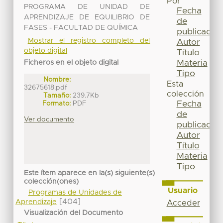
Por
PROGRAMA DE UNIDAD DE
Fecha
APRENDIZAJE DE EQUILIBRIO DE
de
FASES - FACULTAD DE QUÍMICA
publicación
Mostrar el registro completo del
Autor
objeto digital
Título
Materia
Ficheros en el objeto digital
Tipo
Nombre:
Esta
32675618.pdf
colección
Tamaño:
239.7Kb
Fecha
Formato:
PDF
de
Ver documento
publicación
Autor
Título
Materia
Tipo
Este ítem aparece en la(s) siguiente(s)
colección(ones)
Usuario
Programas de Unidades de
[404]
Aprendizaje
Acceder
Visualización del Documento