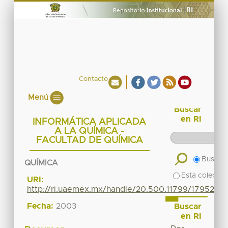
Contacto
Menú
Buscar
en RI
INFORMÁTICA APLICADA
A LA QUÍMICA -
FACULTAD DE QUÍMICA
Buscar 
QUÍMICA
Esta colecció
URI:
http://ri.uaemex.mx/handle/20.500.11799/17952
Fecha:
2003
Buscar
en RI