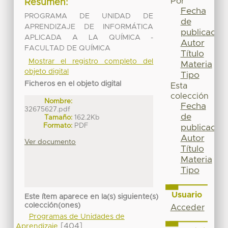
Por
Resumen:
Fecha
PROGRAMA DE UNIDAD DE
de
APRENDIZAJE DE INFORMÁTICA
publicación
APLICADA A LA QUÍMICA -
Autor
FACULTAD DE QUÍMICA
Título
Mostrar el registro completo del
Materia
objeto digital
Tipo
Ficheros en el objeto digital
Esta
colección
Nombre:
Fecha
32675627.pdf
de
Tamaño:
162.2Kb
Formato:
PDF
publicación
Autor
Ver documento
Título
Materia
Tipo
Usuario
Este ítem aparece en la(s) siguiente(s)
colección(ones)
Acceder
Programas de Unidades de
[404]
Aprendizaje