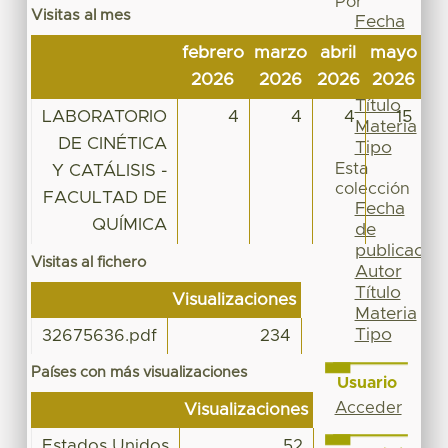
Por
Visitas al mes
Fecha
de
febrero
marzo
abril
mayo
ju
publicación
2026
2026
2026
2026
2
Autor
Título
LABORATORIO
4
4
4
15
Materia
DE CINÉTICA
Tipo
Esta
Y CATÁLISIS -
colección
FACULTAD DE
Fecha
QUÍMICA
de
publicación
Visitas al fichero
Autor
Título
Visualizaciones
Materia
Tipo
32675636.pdf
234
Países con más visualizaciones
Usuario
Acceder
Visualizaciones
Estados Unidos
52