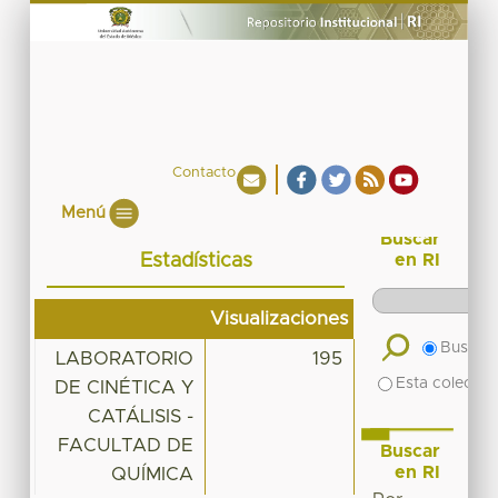
Contacto
Menú
Buscar
Estadísticas
en RI
Visualizaciones
Buscar 
LABORATORIO
195
Esta colecció
DE CINÉTICA Y
CATÁLISIS -
FACULTAD DE
Buscar
en RI
QUÍMICA