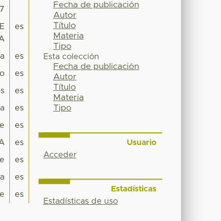
Fecha de publicación
57
Autor
Título
E
es
Materia
CA
Tipo
pa
es
Esta colección
Fecha de publicación
co
es
Autor
Título
s
es
Materia
Tipo
a
es
je
es
Usuario
CA
es
Acceder
je
es
va
es
Estadísticas
e
es
Estadísticas de uso