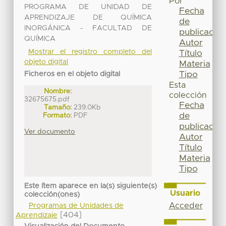
Por
PROGRAMA DE UNIDAD DE
Fecha
APRENDIZAJE DE QUÍMICA
de
INORGÁNICA - FACULTAD DE
publicación
QUÍMICA
Autor
Mostrar el registro completo del
Título
objeto digital
Materia
Tipo
Ficheros en el objeto digital
Esta
Nombre:
colección
32675675.pdf
Fecha
Tamaño:
239.0Kb
de
Formato:
PDF
publicación
Ver documento
Autor
Título
Materia
Tipo
Este ítem aparece en la(s) siguiente(s)
Usuario
colección(ones)
Acceder
Programas de Unidades de
[404]
Aprendizaje