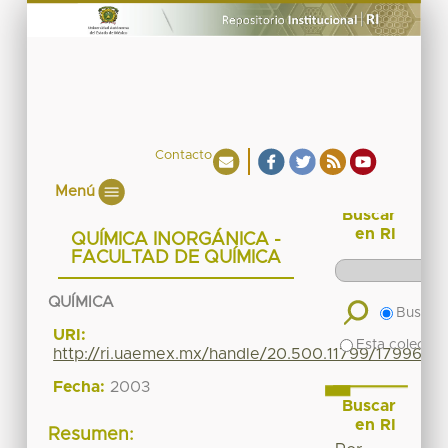
Contacto
Menú
Buscar
en RI
QUÍMICA INORGÁNICA -
FACULTAD DE QUÍMICA
QUÍMICA
Buscar 
URI:
Esta colecció
http://ri.uaemex.mx/handle/20.500.11799/17996
Fecha:
2003
Buscar
en RI
Resumen: