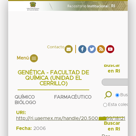
Contacto
Menú
Buscar
en RI
GENÉTICA - FACULTAD DE
QUÍMICA (UNIDAD EL
CERRILLO)
Buscar 
QUÍMICO FARMACÉUTICO
BIÓLOGO
Esta colecció
URI:
http://ri.uaemex.mx/handle/20.500.11799/18121
Buscar
Fecha:
2006
en RI