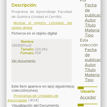
Por
Fecha
Descripción:
de
Programa de Aprendizaje Facultad
publicación
de Química (Unidad el Cerrillo)
Autor
Mostrar el registro completo del
Título
objeto digital
Materia
Ficheros en el objeto digital
Tipo
Esta
Nombre:
colección
33695811.pdf
Tamaño:
220.2Kb
Fecha
Formato:
PDF
de
publicación
Ver documento
Autor
Título
Materia
Tipo
Este ítem aparece en la(s) siguiente(s)
colección(ones)
Usuario
Programas de Unidades de
Acceder
[404]
Aprendizaje
Visualización del Documento