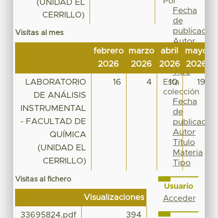
Por
(UNIDAD EL
Fecha
CERRILLO)
de
publicación
Visitas al mes
Autor
febrero
marzo
abril
mayo
j
Título
Materia
2026
2026
2026
2026
2
Tipo
LABORATORIO
16
4
10
19
Esta
colección
DE ANÁLISIS
Fecha
INSTRUMENTAL
de
- FACULTAD DE
publicación
Autor
QUÍMICA
Título
(UNIDAD EL
Materia
CERRILLO)
Tipo
Visitas al fichero
Usuario
Visualizaciones
Acceder
33695824.pdf
394