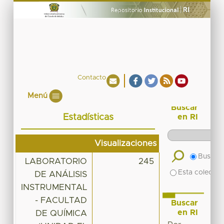
Contacto
Menú
Buscar
Estadísticas
en RI
Visualizaciones
Buscar 
LABORATORIO
245
Esta colecció
DE ANÁLISIS
INSTRUMENTAL
- FACULTAD
Buscar
en RI
DE QUÍMICA