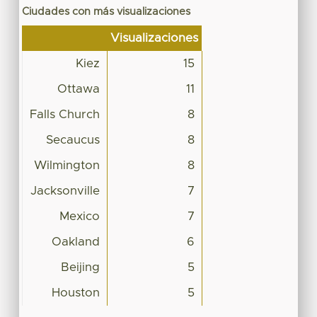
Ciudades con más visualizaciones
Visualizaciones
Kiez
15
Ottawa
11
Falls Church
8
Secaucus
8
Wilmington
8
Jacksonville
7
Mexico
7
Oakland
6
Beijing
5
Houston
5