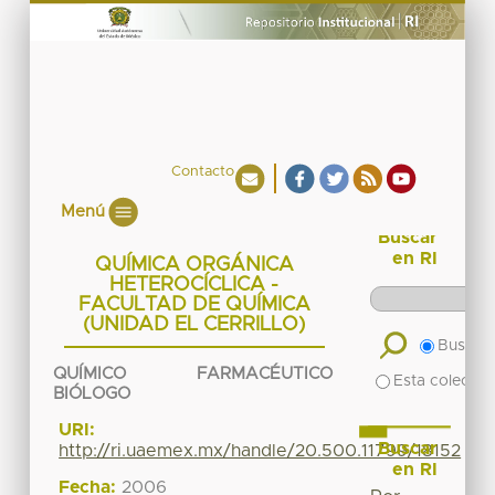
Contacto
Menú
Buscar
en RI
QUÍMICA ORGÁNICA
HETEROCÍCLICA -
FACULTAD DE QUÍMICA
(UNIDAD EL CERRILLO)
Buscar 
QUÍMICO FARMACÉUTICO
Esta colecció
BIÓLOGO
URI:
Buscar
http://ri.uaemex.mx/handle/20.500.11799/18152
en RI
Fecha:
2006