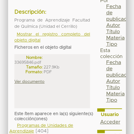
Por
Fecha
Descripción:
de
publicación
Programa de Aprendizaje Facultad
Autor
de Química (Unidad el Cerrillo)
Título
Mostrar el registro completo del
Materia
objeto digital
Tipo
Ficheros en el objeto digital
Esta
colección
Nombre:
Fecha
33695846.pdf
Tamaño:
227.9Kb
de
Formato:
PDF
publicación
Autor
Ver documento
Título
Materia
Tipo
Este ítem aparece en la(s) siguiente(s)
Usuario
colección(ones)
Acceder
Programas de Unidades de
[404]
Aprendizaje