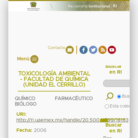
Contacto
Menú
Buscar
en RI
TOXICOLOGÍA AMBIENTAL
- FACULTAD DE QUÍMICA
(UNIDAD EL CERRILLO)
Buscar 
QUÍMICO FARMACÉUTICO
BIÓLOGO
Esta colecció
URI:
http://ri.uaemex.mx/handle/20.500.11799/18163
Buscar
Fecha:
2006
en RI