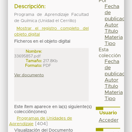
Por
Fecha
Descripción:
de
Programa de Aprendizaje Facultad
publicación
de Química (Unidad el Cerrillo)
Autor
Mostrar el registro completo del
Título
objeto digital
Materia
Ficheros en el objeto digital
Tipo
Esta
Nombre:
colección
33695857.pdf
Tamaño:
217.8Kb
Fecha
Formato:
PDF
de
publicación
Ver documento
Autor
Título
Materia
Tipo
Este ítem aparece en la(s) siguiente(s)
colección(ones)
Usuario
Programas de Unidades de
Acceder
[404]
Aprendizaje
Visualización del Documento