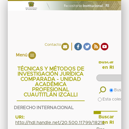
Contacto
Menú
Buscar
en RI
TÉCNICAS Y MÉTODOS DE
INVESTIGACIÓN JURÍDICA
COMPARADA - UNIDAD
ACADÉMICA
PROFESIONAL
Buscar 
CUAUTITLÁN IZCALLI
Esta colecció
DERECHO INTERNACIONAL
Buscar
URI:
en RI
http://hdl.handle.net/20.500.11799/18218