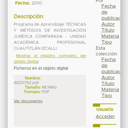
Por
Fecha:
2010
Fecha
de
Descripción:
publicación
Autor
Programa de Aprendizaje TÉCNICAS
Título
Y MÉTODOS DE INVESTIGACIÓN
Materia
JURÍDICA COMPARADA - UNIDAD
Tipo
ACADÉMICA PROFESIONAL
Esta
CUAUTITLÁN IZCALLI
colección
Mostrar el registro completo del
Fecha
objeto digital
de
Ficheros en el objeto digital
publicación
Autor
Nombre:
46201762.pdf
Título
Tamaño:
48.94Kb
Materia
Formato:
PDF
Tipo
Ver documento
Usuario
Acceder