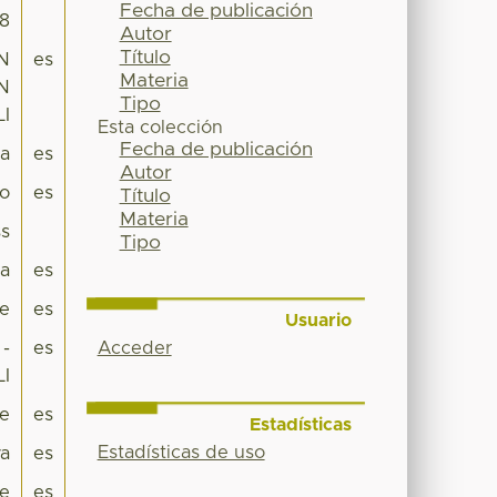
Fecha de publicación
18
Autor
Título
ÓN
es
Materia
N
Tipo
LI
Esta colección
Fecha de publicación
pa
es
Autor
co
es
Título
Materia
s
Tipo
a
es
je
es
Usuario
Acceder
-
es
I
je
es
Estadísticas
Estadísticas de uso
va
es
e
es