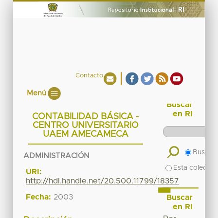
Contacto
Menú
Buscar
en RI
CONTABILIDAD BÁSICA -
CENTRO UNIVERSITARIO
UAEM AMECAMECA
Buscar 
ADMINISTRACIÓN
Esta colecció
URI:
http://hdl.handle.net/20.500.11799/18357
Fecha:
2003
Buscar
en RI