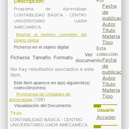
Por
Descripción:
Fecha
Programa de Aprendizaje
de
CONTABILIDAD BÁSICA - CENTRO
publicación
UNIVERSITARIO UAEM
Autor
AMECAMECA
Título
Mostrar el registro completo del
Materia
objeto digital
Tipo
Ficheros en el objeto digital
Esta
colección
Ver
Ficheros
Tamaño
Formato
Fecha
documento
de
No hay resultados asociados a este
publicación
ítem.
Autor
Este ítem aparece en la(s) siguiente(s)
Título
colección(ones)
Materia
Programas de Unidades de
Tipo
[128]
Aprendizaje
Visualización del Documento
Usuario
Título
Acceder
CONTABILIDAD BÁSICA - CENTRO
UNIVERSITARIO UAEM AMECAMECA