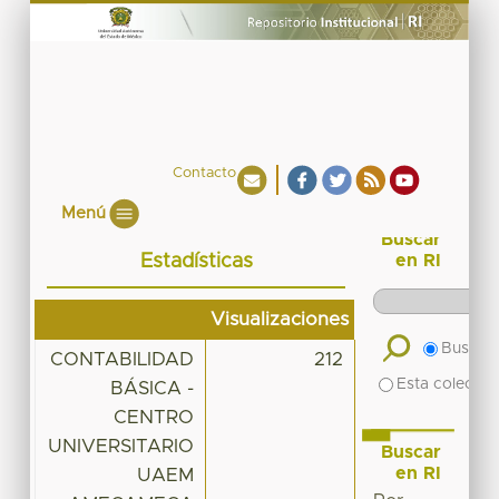
Contacto
Menú
Buscar
Estadísticas
en RI
Visualizaciones
Buscar 
CONTABILIDAD
212
Esta colecció
BÁSICA -
CENTRO
UNIVERSITARIO
Buscar
en RI
UAEM