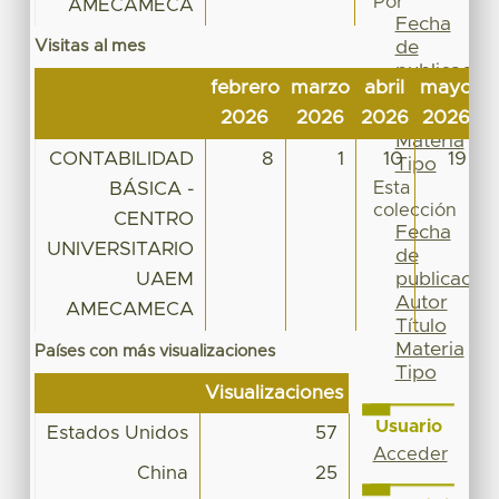
Por
AMECAMECA
Fecha
Visitas al mes
de
publicación
febrero
marzo
abril
mayo
j
Autor
2026
2026
2026
2026
2
Título
Materia
CONTABILIDAD
8
1
10
19
Tipo
BÁSICA -
Esta
colección
CENTRO
Fecha
UNIVERSITARIO
de
UAEM
publicación
Autor
AMECAMECA
Título
Materia
Países con más visualizaciones
Tipo
Visualizaciones
Usuario
Estados Unidos
57
Acceder
China
25