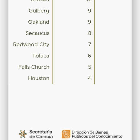
Gulberg
9
Oakland
9
Secaucus
8
Redwood City
7
Toluca
6
Falls Church
5
Houston
4