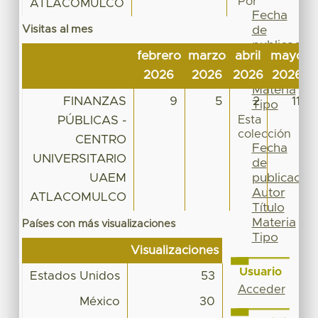
Por
ATLACOMULCO
Fecha
Visitas al mes
de
publicación
febrero
marzo
abril
mayo
j
Autor
2026
2026
2026
2026
Título
Materia
FINANZAS
9
5
2
11
Tipo
PÚBLICAS -
Esta
colección
CENTRO
Fecha
UNIVERSITARIO
de
UAEM
publicación
Autor
ATLACOMULCO
Título
Materia
Países con más visualizaciones
Tipo
Visualizaciones
Usuario
Estados Unidos
53
Acceder
México
30