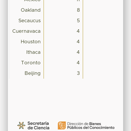
Oakland
8
Secaucus
5
Cuernavaca
4
Houston
4
Ithaca
4
Toronto
4
Beijing
3