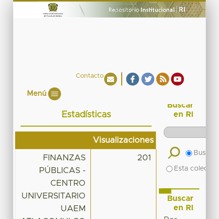
Contacto
Menú
Buscar
Estadísticas
en RI
Visualizaciones
Buscar 
FINANZAS
201
Esta colecció
PÚBLICAS -
CENTRO
UNIVERSITARIO
Buscar
en RI
UAEM