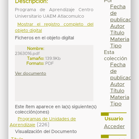
Por
Descripción:
Fecha
Programa de Aprendizaje Centro
de
Universitario UAEM Atlacomulco
publicación
Mostrar el registro completo del
Autor
objeto digital
Título
Ficheros en el objeto digital
Materia
Tipo
Nombre:
Esta
2363016.pdf
colección
Tamaño:
139.9Kb
Formato:
PDF
Fecha
de
Ver documento
publicación
Autor
Título
Materia
Tipo
Este ítem aparece en la(s) siguiente(s)
colección(ones)
Usuario
Programas de Unidades de
[226]
Aprendizaje
Acceder
Visualización del Documento