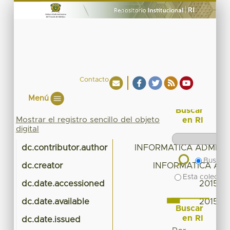
Contacto
Menú
Buscar
Mostrar el registro sencillo del objeto
en RI
digital
dc.contributor.author
INFORMATICA ADMINI
Buscar 
dc.creator
INFORMATICA ADM
Esta colecció
dc.date.accessioned
2015-01
dc.date.available
2015-01
Buscar
en RI
dc.date.issued