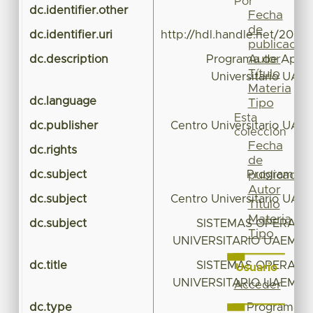
Por
dc.identifier.other
Fecha
de
dc.identifier.uri
http://hdl.handle.net/20.5
publicación
Autor
dc.description
Programa de Apren
Título
Universitario UAE
Materia
dc.language
Tipo
Esta
dc.publisher
Centro Universitario UAE
colección
Fecha
dc.rights
de
dc.subject
Programa d
publicación
Autor
dc.subject
Centro Universitario UAE
Título
Materia
dc.subject
SISTEMAS OPERATIV
Tipo
UNIVERSITARIO UAEM 
dc.title
SISTEMAS OPERATIV
Usuario
UNIVERSITARIO UAEM 
Acceder
dc.type
Programa d