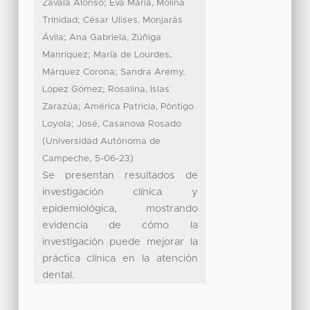
;
Zavala Alonso
Eva María, Molina
;
Trinidad
César Ulises, Monjarás
;
Ávila
Ana Gabriela, Zúñiga
;
Manríquez
María de Lourdes,
;
Márquez Corona
Sandra Aremy,
;
López Gómez
Rosalina, Islas
;
Zarazúa
América Patricia, Póntigo
;
Loyola
José, Casanova Rosado
(
Universidad Autónoma de
,
)
Campeche
5-06-23
Se presentan resultados de
investigación clínica y
epidemiológica, mostrando
evidencia de cómo la
investigación puede mejorar la
práctica clínica en la atención
dental.