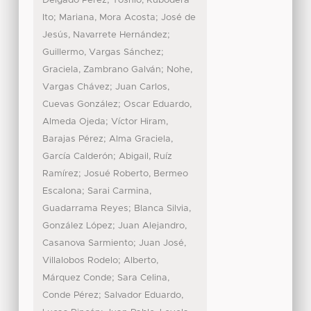
;
Delgado Pérez
Toshio, Kubodera
;
;
Ito
Mariana, Mora Acosta
José de
;
Jesús, Navarrete Hernández
;
Guillermo, Vargas Sánchez
;
Graciela, Zambrano Galván
Nohe,
;
Vargas Chávez
Juan Carlos,
;
Cuevas González
Oscar Eduardo,
;
Almeda Ojeda
Víctor Hiram,
;
Barajas Pérez
Alma Graciela,
;
García Calderón
Abigail, Ruíz
;
Ramírez
Josué Roberto, Bermeo
;
Escalona
Sarai Carmina,
;
Guadarrama Reyes
Blanca Silvia,
;
González López
Juan Alejandro,
;
Casanova Sarmiento
Juan José,
;
Villalobos Rodelo
Alberto,
;
Márquez Conde
Sara Celina,
;
Conde Pérez
Salvador Eduardo,