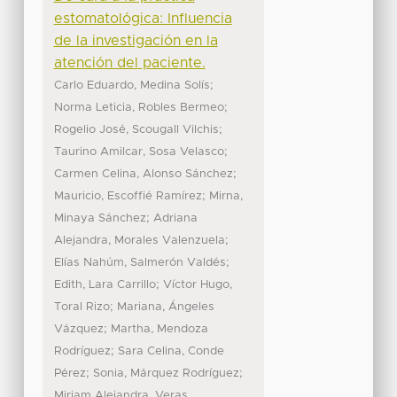
estomatológica: Influencia
de la investigación en la
atención del paciente.
;
Carlo Eduardo, Medina Solís
;
Norma Leticia, Robles Bermeo
;
Rogelio José, Scougall Vilchis
;
Taurino Amilcar, Sosa Velasco
;
Carmen Celina, Alonso Sánchez
;
Mauricio, Escoffié Ramírez
Mirna,
;
Minaya Sánchez
Adriana
;
Alejandra, Morales Valenzuela
;
Elías Nahúm, Salmerón Valdés
;
Edith, Lara Carrillo
Víctor Hugo,
;
Toral Rizo
Mariana, Ángeles
;
Vázquez
Martha, Mendoza
;
Rodríguez
Sara Celina, Conde
;
;
Pérez
Sonia, Márquez Rodríguez
Miriam Alejandra, Veras