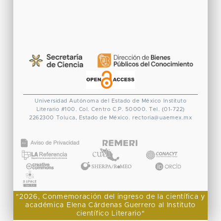
Universidad Autónoma del Estado de México
Instituto
Literario #100. Col. Centro
C.P. 50000. Tel. (01-722)
2262300
Toluca, Estado de México.
rectoria@uaemex.mx
CONACYT
"2026, Conmemoración del ingreso de la científica y
académica Elena Cárdenas Guerrero al Instituto
científico Literario"