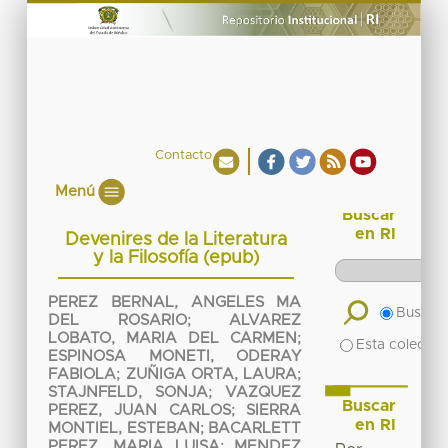
Contacto
Menú
Buscar
en RI
Devenires de la Literatura
y la Filosofía (epub)
PEREZ BERNAL, ANGELES MA
Buscar 
DEL ROSARIO
;
ALVAREZ
LOBATO, MARIA DEL CARMEN
;
Esta colecció
ESPINOSA MONETI, ODERAY
FABIOLA
;
ZUÑIGA ORTA, LAURA
;
STAJNFELD, SONJA
;
VAZQUEZ
Buscar
PEREZ, JUAN CARLOS
;
SIERRA
en RI
MONTIEL, ESTEBAN
;
BACARLETT
PEREZ, MARIA LUISA
;
MENDEZ