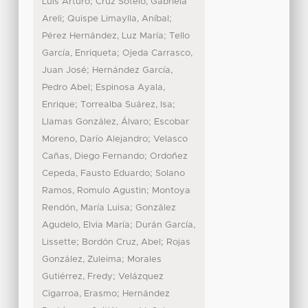
;
Luis Arturo
Cruz Sotelo, Gabriela
;
;
Areli
Quispe Limaylla, Aníbal
;
Pérez Hernández, Luz María
Tello
;
García, Enriqueta
Ojeda Carrasco,
;
Juan José
Hernández García,
;
Pedro Abel
Espinosa Ayala,
;
;
Enrique
Torrealba Suárez, Isa
;
Llamas González, Álvaro
Escobar
;
Moreno, Darío Alejandro
Velasco
;
Cañas, Diego Fernando
Ordoñez
;
Cepeda, Fausto Eduardo
Solano
;
Ramos, Romulo Agustin
Montoya
;
Rendón, María Luisa
González
;
Agudelo, Elvia María
Durán García,
;
;
Lissette
Bordón Cruz, Abel
Rojas
;
González, Zuleima
Morales
;
Gutiérrez, Fredy
Velázquez
;
Cigarroa, Erasmo
Hernández