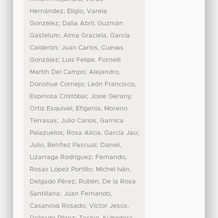
;
Hernández
Eligio, Varela
;
Gonzélez
Dalia Abril, Guzmán
;
Gastelum
Alma Graciela, García
;
Calderón
Juan Carlos, Cuevas
;
González
Luis Felipe, Fornelli
;
Martín Del Campo
Alejandro,
;
Donohue Cornejo
León Francisco,
;
Espinosa Cristóbal
Josie Gerany,
;
Ortiz Esquivel
Efigenia, Moreno
;
Terrasas
Julio Carlos, Garnica
;
;
Palazuelos
Rosa Alicia, García Jau
;
Julio, Benítez Pascual
Daniel,
;
Lizarraga Rodríguez
Fernando,
;
Rosas López Portillo
Michel Iván,
;
Delgado Pérez
Rubén, De la Rosa
;
Santillana
Juan Fernando,
;
Casanova Rosado
Víctor Jesús,