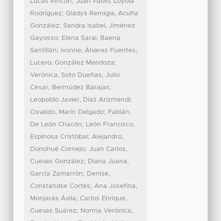
;
Lucas Rincón
Juan Pablo, Loyola
;
Rodríguez
Gladys Remigia, Acuña
;
González
Sandra Isabel, Jiménez
;
Gayosso
Elena Sarai, Baena
;
;
Santillán
Ivonne, Álvarez Fuentes
;
Lucero, González Mendoza
;
Verónica, Soto Dueñas
Julio
;
César, Bermúdez Barajas
;
Leopoldo Javier, Díaz Arizmendi
;
Osvaldo, Marín Delgado
Fabián,
;
De León Chacón
León Francisco,
;
Espinosa Cristóbal
Alejandro,
;
Donohué Cornejo
Juan Carlos,
;
Cuevas González
Diana Juana,
;
García Zamarrón
Denise,
;
Constandse Cortés
Ana Josefina,
;
Monjarás Ávila
Carlos Enrique,
;
Cuevas Suárez
Norma Verónica,