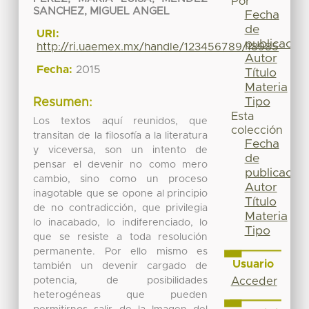
Por
SANCHEZ, MIGUEL ANGEL
Fecha
de
URI:
publicación
http://ri.uaemex.mx/handle/123456789/18985
Autor
Fecha:
2015
Título
Materia
Tipo
Resumen:
Esta
Los textos aquí reunidos, que
colección
transitan de la filosofía a la literatura
Fecha
y viceversa, son un intento de
de
pensar el devenir no como mero
publicación
cambio, sino como un proceso
Autor
inagotable que se opone al principio
Título
de no contradicción, que privilegia
Materia
lo inacabado, lo indiferenciado, lo
Tipo
que se resiste a toda resolución
permanente. Por ello mismo es
Usuario
también un devenir cargado de
potencia, de posibilidades
Acceder
heterogéneas que pueden