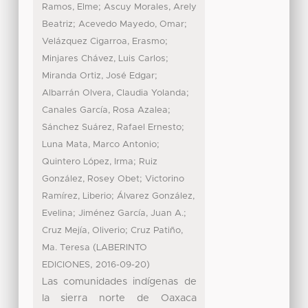
;
Ramos, Elme
Ascuy Morales, Arely
;
;
Beatriz
Acevedo Mayedo, Omar
;
Velázquez Cigarroa, Erasmo
;
Minjares Chávez, Luis Carlos
;
Miranda Ortiz, José Edgar
;
Albarrán Olvera, Claudia Yolanda
;
Canales García, Rosa Azalea
;
Sánchez Suárez, Rafael Ernesto
;
Luna Mata, Marco Antonio
;
Quintero López, Irma
Ruiz
;
González, Rosey Obet
Victorino
;
Ramírez, Liberio
Álvarez González,
;
;
Evelina
Jiménez García, Juan A.
;
Cruz Mejía, Oliverio
Cruz Patiño,
(
Ma. Teresa
LABERINTO
,
)
EDICIONES
2016-09-20
Las comunidades indígenas de
la sierra norte de Oaxaca