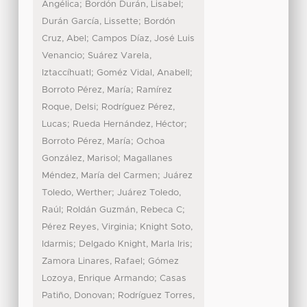
;
;
Angélica
Bordón Durán, Lisabel
;
Durán García, Lissette
Bordón
;
Cruz, Abel
Campos Díaz, José Luis
;
Venancio
Suárez Varela,
;
;
Iztaccíhuatl
Goméz Vidal, Anabell
;
Borroto Pérez, María
Ramírez
;
Roque, Delsi
Rodríguez Pérez,
;
;
Lucas
Rueda Hernández, Héctor
;
Borroto Pérez, María
Ochoa
;
González, Marisol
Magallanes
;
Méndez, María del Carmen
Juárez
;
Toledo, Werther
Juárez Toledo,
;
;
Raúl
Roldán Guzmán, Rebeca C
;
Pérez Reyes, Virginia
Knight Soto,
;
;
Idarmis
Delgado Knight, Marla Iris
;
Zamora Linares, Rafael
Gómez
;
Lozoya, Enrique Armando
Casas
;
Patiño, Donovan
Rodríguez Torres,