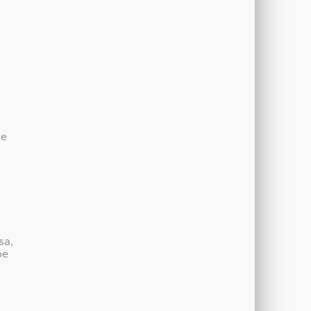
de
sa,
be