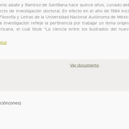
onio alzate y Ramirez de Santillana hace quince años, cunado de
cto de investigación doctoral. En efecto en el año de 1984 inic
Filosofía y Letras de la Universidad Nacional Autónoma de Méxi
 investigación refleje la pertinencia por trabajar un tema origin
ericana, el cual titule "La ciencia entre los ilustrados del nue
ital
Ver documento
cción(ones)