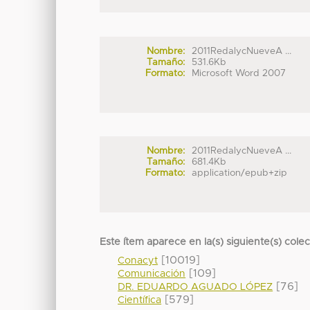
Nombre:
2011RedalycNueveA ...
Tamaño:
531.6Kb
Formato:
Microsoft Word 2007
Nombre:
2011RedalycNueveA ...
Tamaño:
681.4Kb
Formato:
application/epub+zip
Este ítem aparece en la(s) siguiente(s) cole
[10019]
Conacyt
[109]
Comunicación
[76]
DR. EDUARDO AGUADO LÓPEZ
[579]
Científica