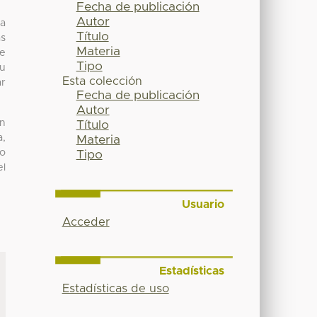
Fecha de publicación
Autor
la
Título
as
Materia
te
Tipo
su
Esta colección
ar
Fecha de publicación
Autor
in
Título
a,
Materia
to
Tipo
el
Usuario
Acceder
Estadísticas
Estadísticas de uso