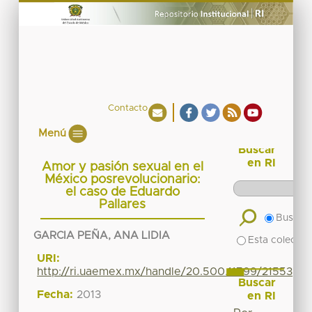
Contacto
Menú
Buscar
en RI
Amor y pasión sexual en el
México posrevolucionario:
el caso de Eduardo
Pallares
Buscar 
GARCIA PEÑA, ANA LIDIA
Esta colecció
URI:
http://ri.uaemex.mx/handle/20.500.11799/21553
Buscar
Fecha:
2013
en RI