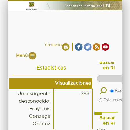
Contacto
Menú
Buscar
Estadísticas
en RI
Visualizaciones
Buscar 
Un insurgente
383
Esta colecció
desconocido:
Fray Luis
Gonzaga
Buscar
en RI
Oronoz