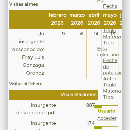
Por
Visitas al mes
Fecha
de
febrero
marzo
abril
mayo
juni
publicación
2026
2026
2026
2026
202
Autor
Título
Un
9
6
14
13
2
Materia
insurgente
Tipo
Esta
desconocido:
colección
Fray Luis
Fecha
Gonzaga
de
publicación
Oronoz
Autor
Visitas al fichero
Título
Materia
Visualizaciones
Tipo
Insurgente
887
Usuario
desconocido.pdf
Acceder
Insurgente
174