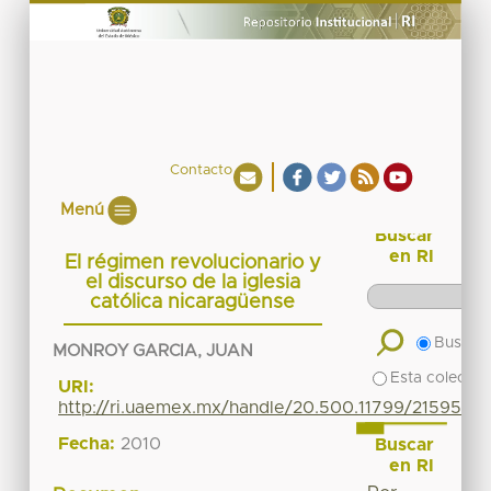
Contacto
Menú
Buscar
en RI
El régimen revolucionario y
el discurso de la iglesia
católica nicaragüense
Buscar 
MONROY GARCIA, JUAN
Esta colecció
URI:
http://ri.uaemex.mx/handle/20.500.11799/21595
Fecha:
2010
Buscar
en RI