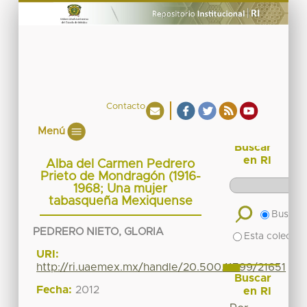
Contacto
Menú
Buscar
en RI
Alba del Carmen Pedrero
Prieto de Mondragón (1916-
1968; Una mujer
tabasqueña Mexiquense
Buscar 
PEDRERO NIETO, GLORIA
Esta colecció
URI:
http://ri.uaemex.mx/handle/20.500.11799/21651
Buscar
Fecha:
2012
en RI