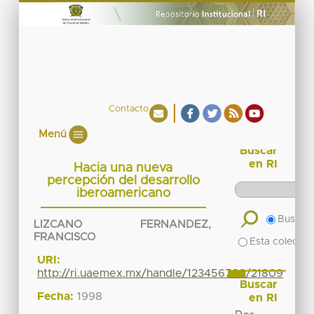
Contacto
Menú
Buscar
en RI
Hacia una nueva
percepción del desarrollo
iberoamericano
Buscar 
LIZCANO FERNANDEZ,
FRANCISCO
Esta colecció
URI:
http://ri.uaemex.mx/handle/123456789/21809
Buscar
Fecha:
1998
en RI