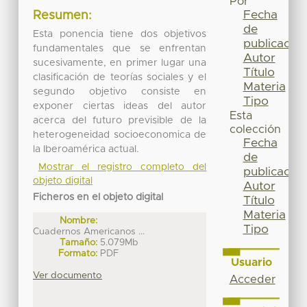
Por
Fecha
Resumen:
de
Esta ponencia tiene dos objetivos
publicación
fundamentales que se enfrentan
Autor
sucesivamente, en primer lugar una
Título
clasificación de teorías sociales y el
Materia
segundo objetivo consiste en
Tipo
exponer ciertas ideas del autor
Esta
acerca del futuro previsible de la
colección
heterogeneidad socioeconomica de
Fecha
la Iberoamérica actual.
de
Mostrar el registro completo del
publicación
objeto digital
Autor
Ficheros en el objeto digital
Título
Materia
Nombre:
Tipo
Cuadernos Americanos ...
Tamaño:
5.079Mb
Formato:
PDF
Usuario
Ver documento
Acceder