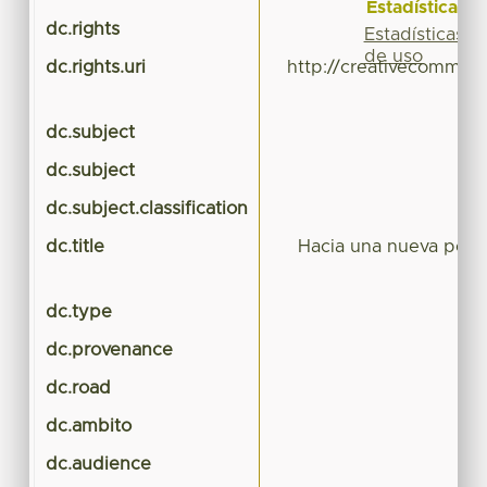
Estadísticas
dc.rights
Estadísticas
de uso
dc.rights.uri
http://creativecommons
dc.subject
Cu
dc.subject
dc.subject.classification
dc.title
Hacia una nueva perce
dc.type
dc.provenance
dc.road
dc.ambito
dc.audience