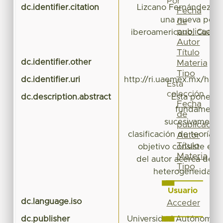
Por
dc.identifier.citation
Lizcano Fernández, Fr
Fecha
una nueva perce
de
publicación
iberoamericano, Cuade
Autor
Título
dc.identifier.other
Cu
Materia
Tipo
dc.identifier.uri
http://ri.uaemex.mx/han
Esta
colección
dc.description.abstract
Esta ponenci
Fecha
fundamental
de
sucesivamente,
publicación
clasificación de teorías
Autor
Título
objetivo consiste en 
Materia
del autor acerca del f
Tipo
heterogeneidad s
Usuario
dc.language.iso
Acceder
dc.publisher
Universidad Autónoma d