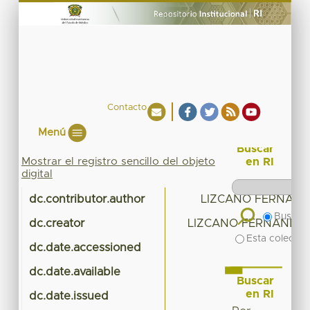
Contacto
Menú
Buscar
Mostrar el registro sencillo del objeto
en RI
digital
dc.contributor.author
LIZCANO FERNAND
Buscar 
dc.creator
LIZCANO FERNANDEZ,
Esta colecció
dc.date.accessioned
dc.date.available
Buscar
en RI
dc.date.issued