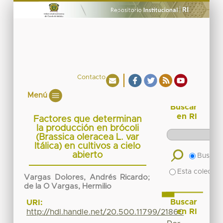
Contacto
Menú
Buscar
en RI
Factores que determinan
la producción en brócoli
(Brassica oleracea L. var
Itálica) en cultivos a cielo
abierto
Buscar 
Esta colecció
Vargas Dolores, Andrés Ricardo
;
de la O Vargas, Hermilio
Buscar
URI:
en RI
http://hdl.handle.net/20.500.11799/21860